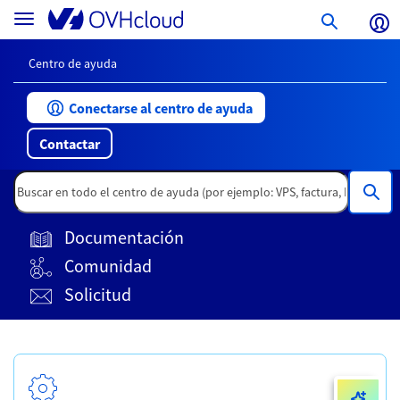
Ir
Portal
Toggle
al
de
navigation
contenido
servicios
de
para
Centro de ayuda
la
clientes
página
Conectarse al centro de ayuda
Contactar
Documentación
Comunidad
Solicitud