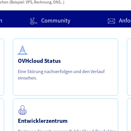
India [INR]
n
Community
Anfo
World
World [US$]
OVHcloud Status
Eine Störung nachverfolgen und den Verlauf
einsehen.
Entwicklerzentrum