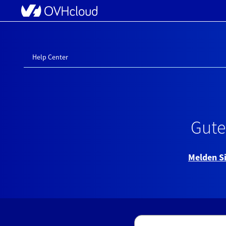
Direkt
zum
Seiteninhalt
Customer
Service-
Portal
Help Center
Gute
Melden Si