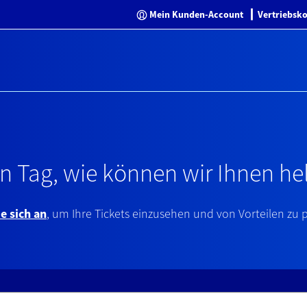
Mein Kunden-Account
┃
Vertriebsk
Europe
Deutschland [€]
Ireland [€]
Polska [PLN]
The Americas
Canada (en) [CA$
n Tag, wie können wir Ihnen hel
América Latina [
Africa
e sich an
, um Ihre Tickets einzusehen und von Vorteilen zu p
Maroc [Dhs]
Oceania
Australia [A$]
Asia